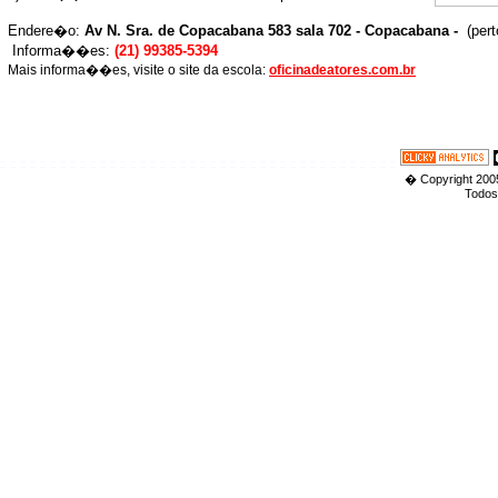
Endere�o:
Av N. Sra. de Copacabana 583 sala 702 - Copacabana -
(per
Informa��es:
(21) 99385-5394
Mais informa��es, visite o site da escola:
oficinadeatores.com.br
-
-
-
-
-
-
-
-
-
-
-
-
-
-
-
-
-
-
-
-
-
-
-
-
-
-
-
-
-
-
-
-
-
-
-
-
-
-
-
-
� Copyright 2005
Todos 