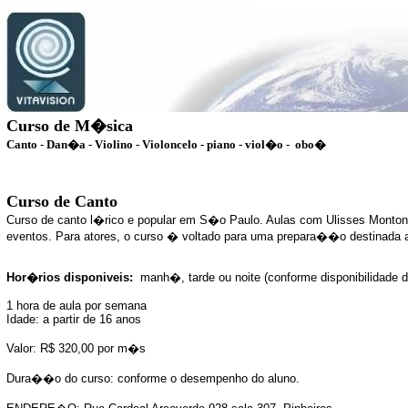
-
-
-
-
-
-
-
-
-
-
-
-
-
-
-
-
-
-
-
-
-
-
-
-
-
-
-
-
-
-
-
-
-
-
-
-
-
-
-
-
Curso de M�sica
Canto - Dan�a - Violino - Violoncelo - piano - viol�o - obo�
Curso de
Canto
Curso de canto l�rico e popular em S�o Paulo. Aulas com Ulisses Montoni 
eventos. Para atores, o curso � voltado para uma prepara��o destinada
Hor�rios disponiveis:
manh�, tarde ou noite
(conforme disponibilidade d
1 hora de aula por semana
Idade: a partir de 16 anos
Valor: R$ 320,00 por m�s
Dura��o do curso: conforme o desempenho do aluno.