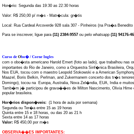
Hor�rio: Segunda das 19:30 as 22:30 horas
Valor: R$ 250,00 p/ m�s - Matr�cula: gr�tis
Local: Rua Cardeal Arcoverde 928 sala 307 - Pinheiros (na Pra�a Benedit
Para se inscrever, ligue para
(11) 2384-9557
ou pelo whatsapp
(11) 94176-4
Curso de
O
bo� / Corne Ingles
com o obo�sta americano Harold Emert (foto ao lado), que trabalhou nas o
importantes do Rio de Janeiro, como a Orquestra Sinf�nica Brasileira, Orq
Nos EUA, tocou com o maestro Leopold Stokowski
e a American Symphony,
Maazel, Boris Belkin, Perlman, and Zukermanem concerto dos tr�s tenores 
Domingo)
, tocou na Europa, Australia, Nova Zel�ndia, EUA, India e muito
Tamb�m j� participou de grava��es de Milton Nascimento, Olivia Hime 
popular brasileira.
Hor�rios dispon�veis:
(1 hora de aula por semana)
Segunda ou Ter�a entre 15 as 19 horas
Quinta entre 15 e 18 horas, ou das 20 as 21 h
Sexta entre 14 as 17 horas
Valor:
R$ 450,00 por m�s
OBSERVA��ES IMPORTANTES: