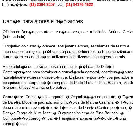
Informa��es:
(11) 2384-9557
- zap
(11) 94176-4622
Dan�a para atores e n�o atores
Oficina de Dan�a para atores e n�o atores, com a bailarina Adriana Geriz
(foto ao lado)
O objetivo do curso � oferecer aos jovens atores, estudantes de teatro e
interessados em geral, pr�ticas corporais pertinentes ao trabalho c�nico 
ator e t�cnicas de dan�as utilizadas nas diversas linguagens teatrais.
A metodologia do curso se baseia em aulas pr�ticas de Dan�a
Contempor�nea para fortalecer a consci�ncia corporal, coordena��o mo
lateralidade e expressividade c�nica. Embasamentos te�ricos pautados 
pesquisas de interpreta��o corporal de Rudolf Laban, Pina Bausch, Mart
Graham, Klauss Vianna, entre outros.
Conte�do:
Consci�ncia corporal; � Organiza��o da postura; � T�cn
de Dan�a Moderna pautada nos princ�pios de Martha Graham; � T�cni
de contato e improvisa��o; � T�cnicas de Dan�a Contempor�nea; �
Dan�a Teatro de Kurt Joss; � O expressionismo de Pina Bausch; �
Composi��o coreogr�fica; � Pesquisa e apresenta��o de c�lulas
coreogr�ficas.