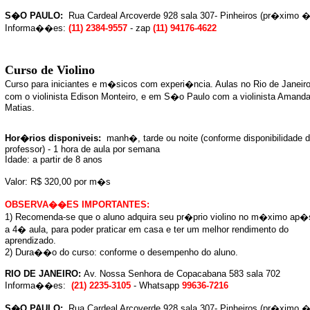
S�O PAULO:
Rua Cardeal Arcoverde 928 sala 307- Pinheiros (pr�ximo �
Informa��es:
(11) 2384-9557
- zap
(11) 94176-4622
Curso de Violino
Curso para iniciantes e m�sicos com experi�ncia. Aulas no Rio de Janeir
com o violinista Edison Monteiro, e em S�o Paulo com a violinista Amand
Matias.
Hor�rios disponiveis:
manh�, tarde ou noite
(conforme disponibilidade 
professor) - 1 hora de aula por semana
Idade: a partir de 8 anos
Valor: R$ 320,00 por m�s
OBSERVA��ES IMPORTANTES:
1) Recomenda-se que o aluno adquira seu pr�prio violino no m�ximo ap�
a 4� aula, para poder praticar em casa e ter um melhor rendimento do
aprendizado.
2) Dura��o do curso: conforme o desempenho do aluno.
RIO DE JANEIRO:
Av. Nossa Senhora de Copacabana 583 sala 702
Informa��es:
(21) 2235-3105
-
Whatsapp
99636-7216
S�O PAULO:
Rua Cardeal Arcoverde 928 sala 307- Pinheiros (pr�ximo �