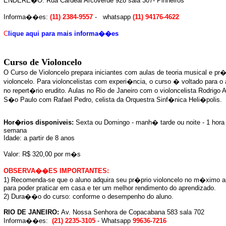
E
NDERE�O:
Rua Cardeal Arcoverde 928 sala 307- Pinheiros
Informa��es:
(11) 2384-9557
-
whatsapp
(11) 94176-4622
C
lique aqui para mais informa��es
Curso de Violoncelo
O Curso de Violoncelo prepara iniciantes com aulas de teoria musical e pr�
violoncelo. Para violoncelistas com experi�ncia, o curso � voltado para 
no repert�rio erudito. Aulas no Rio de Janeiro com o violoncelista Rodrigo 
S�o Paulo com Rafael Pedro, celista da Orquestra Sinf�nica Heli�polis.
Hor�rios disponiveis:
Sexta ou Domingo - manh� tarde ou noite
- 1 hora
semana
Idade: a partir de 8 anos
Valor: R$ 320,00 por m�s
OBSERVA��ES IMPORTANTES:
1) Recomenda-se que o aluno adquira seu pr�prio violoncelo no m�ximo 
para poder praticar em casa e ter um melhor rendimento do aprendizado.
2) Dura��o do curso: conforme o desempenho do aluno.
RIO DE JANEIRO:
Av. Nossa Senhora de Copacabana 583 sala 702
Informa��es:
(21) 2235-3105
-
Whatsapp
99636-7216