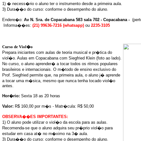
1) � necess�rio o aluno ter o instrumento desde a primeira aula.
3) Dura��o do curso: conforme o desempenho do aluno.
Endere�o:
Av N. Sra. de Copacabana 583 sala 702 - Copacabana -
(per
Informa��es:
(21) 99636-7216 (whatsapp)
ou
2235-3105
Curso de Viol�o
Prepara iniciantes com aulas de teoria musical e pr�tica do
viol�o. Aulas em Copacabana com Siegfried Klein (foto ao lado).
No curso, o aluno aprender� a tocar todos os ritmos populares
brasileiros e internacionais. O m�todo de ensino exclusivo do
Prof. Siegfried permite que, na primeira aula, o aluno j� aprende
a tocar uma m�sica, mesmo que nunca tenha tocado viol�o
antes.
Hor�rio:
Sexta 18 as 20 horas
Valor:
R$ 160,00 por m�s - Matr�cula: R$ 50,00
OBSERVA��ES IMPORTANTES:
1) O aluno pode utilizar o viol�o da escola para as aulas.
Recomenda-se que o aluno adquira seu pr�prio viol�o para
estudar em casa at� no m�ximo na 3� aula.
3) Dura��o do curso: conforme o desempenho do aluno.